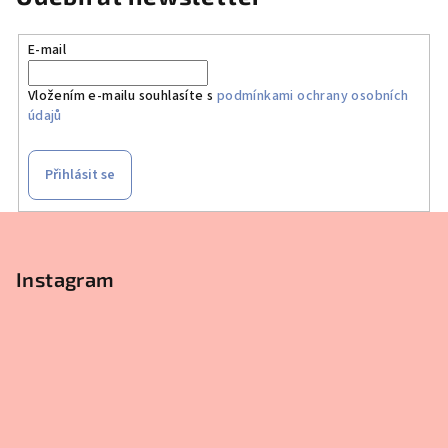
E-mail
Vložením e-mailu souhlasíte s
podmínkami ochrany osobních
údajů
Přihlásit se
Z
á
p
Instagram
a
t
í