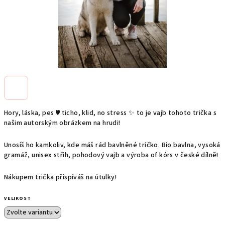
Hory, láska, pes ♥️ ticho, klid, no stress ✨ to je vajb tohoto trička s
našim autorským obrázkem na hrudi!
Unosíš ho kamkoliv, kde máš rád bavlněné tričko. Bio bavlna, vysoká
gramáž, unisex střih, pohodový vajb a výroba of kórs v české dílně!
Nákupem trička přispíváš na útulky!
VELIKOST