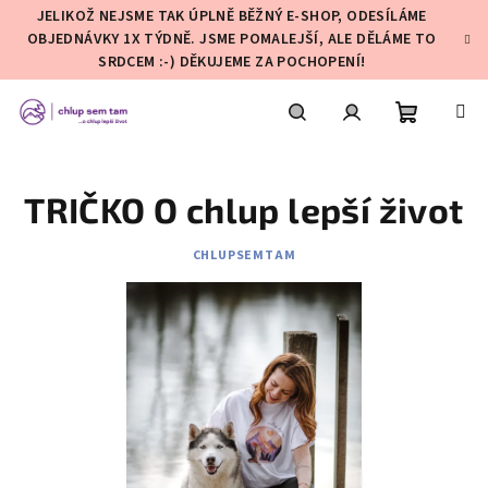
Přejít
JELIKOŽ NEJSME TAK ÚPLNĚ BĚŽNÝ E-SHOP, ODESÍLÁME
na
OBJEDNÁVKY 1X TÝDNĚ. JSME POMALEJŠÍ, ALE DĚLÁME TO
obsah
SRDCEM :-) DĚKUJEME ZA POCHOPENÍ!
Nákupní
Hledat
Přihlášení
TRIČKO O chlup lepší život
košík
CHLUPSEMTAM