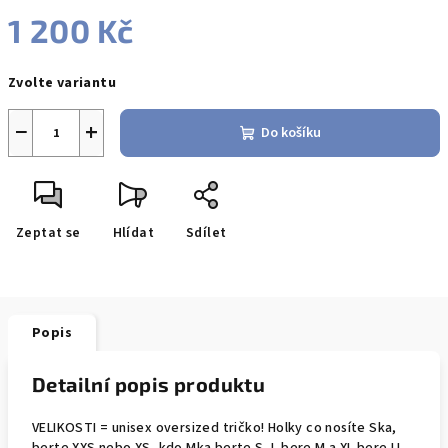
1 200 Kč
Měrná
Zvolte variantu
cena:
−
+
Do košíku
Zeptat se
Hlídat
Sdílet
Popis
Detailní popis produktu
VELIKOSTI = unisex oversized tričko! Holky co nosíte Ska,