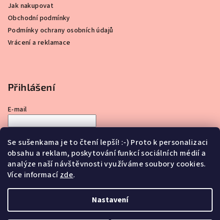
Jak nakupovat
Obchodní podmínky
Podmínky ochrany osobních údajů
Vrácení a reklamace
Přihlášení
E-mail
Heslo
Se sušenkama je to čtení lepší! :-) Proto k personalizaci
obsahu a reklam, poskytování funkcí sociálních médií a
Přihlásit se
analýze naší návštěvnosti využíváme soubory cookies.
Více informací
zde
.
Nová registrace
Zapomenuté heslo
Nastavení
Copyright 2026
CHLUP SEM TAM
. Všechna práva vyhrazena.