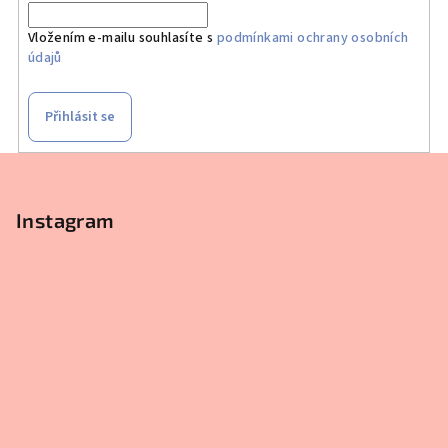
Vložením e-mailu souhlasíte s
podmínkami ochrany osobních
údajů
Přihlásit se
Z
á
p
Instagram
a
t
í