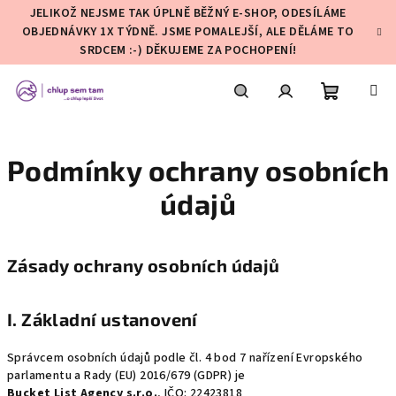
Přejít
JELIKOŽ NEJSME TAK ÚPLNĚ BĚŽNÝ E-SHOP, ODESÍLÁME
na
OBJEDNÁVKY 1X TÝDNĚ. JSME POMALEJŠÍ, ALE DĚLÁME TO
obsah
SRDCEM :-) DĚKUJEME ZA POCHOPENÍ!
Nákupní
Hledat
Přihlášení
Podmínky ochrany osobních
košík
údajů
Zásady ochrany osobních údajů
I. Základní ustanovení
Správcem osobních údajů podle čl. 4 bod 7 nařízení Evropského
parlamentu a Rady (EU) 2016/679 (GDPR) je
Bucket List Agency s.r.o.
, IČO: 22423818