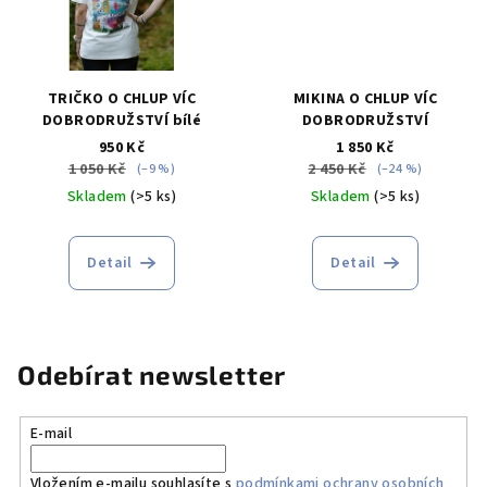
TRIČKO O CHLUP VÍC
MIKINA O CHLUP VÍC
DOBRODRUŽSTVÍ bílé
DOBRODRUŽSTVÍ
950 Kč
1 850 Kč
1 050 Kč
2 450 Kč
(–9 %)
(–24 %)
Skladem
(>5 ks)
Skladem
(>5 ks)
Detail
Detail
Odebírat newsletter
E-mail
Vložením e-mailu souhlasíte s
podmínkami ochrany osobních