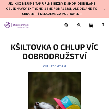
Přejít
JELIKOŽ NEJSME TAK ÚPLNĚ BĚŽNÝ E-SHOP, ODESÍLÁME
na
OBJEDNÁVKY 1X TÝDNĚ. JSME POMALEJŠÍ, ALE DĚLÁME TO
obsah
SRDCEM :-) DĚKUJEME ZA POCHOPENÍ!
Nákupní
Hledat
Přihlášení
KŠILTOVKA O CHLUP VÍC
košík
DOBRODRUŽSTVÍ
CHLUPSEMTAM