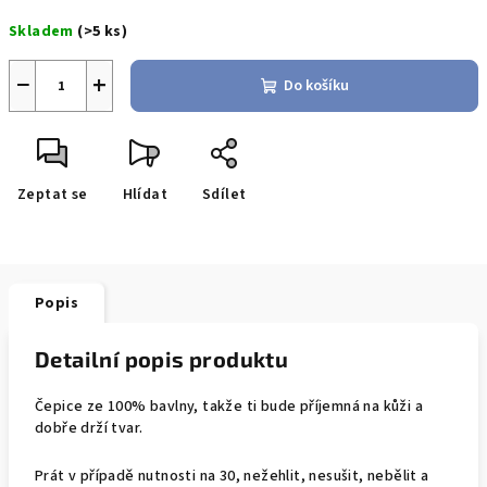
Měrná
Skladem
(>5 ks)
cena:
−
+
Do košíku
Zeptat se
Hlídat
Sdílet
Popis
Detailní popis produktu
Čepice ze 100% bavlny, takže ti bude příjemná na kůži a
dobře drží tvar.
Prát v případě nutnosti na 30, nežehlit, nesušit, nebělit a