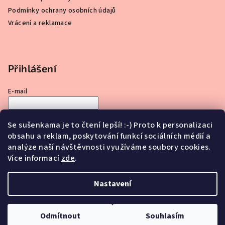
Podmínky ochrany osobních údajů
Vrácení a reklamace
Přihlášení
E-mail
Heslo
Se sušenkama je to čtení lepší! :-) Proto k personalizaci
obsahu a reklam, poskytování funkcí sociálních médií a
Přihlásit se
analýze naší návštěvnosti využíváme soubory cookies.
Více informací
zde
.
Nová registrace
Zapomenuté heslo
Nastavení
Copyright 2026
CHLUP SEM TAM
. Všechna práva vyhrazena.
Upravit nastavení cookies
Odmítnout
Souhlasím