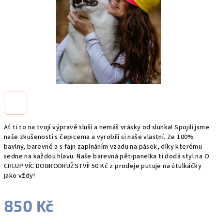
Ať ti to na tvojí výpravě sluší a nemáš vrásky od slunka! Spojili jsme
naše zkušenosti s čepicema a vyrobili si naše vlastní. Ze 100%
bavlny, barevné a s fajn zapínáním vzadu na pásek, díky kterému
sedne na každou hlavu. Naše barevná pětipanelka ti dodá styl na O
CHLUP VÍC DOBRODRUŽSTVÍ! 50 Kč z prodeje putuje na útulkáčky
jako vždy!
850 Kč