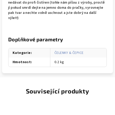
nedávat do profi čistíren (tohle nám píšou z výroby, prostě
jí pokud smrdí dejte na jemno doma do pračky, vyrovnejte
pak tvar a nechte volně uschnout a jste dobrý na další
výlet!)
Doplňkové parametry
Kategorie
:
ČELENKY & ČEPICE
Hmotnost
:
0.2 kg
Související produkty