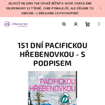
Přejít
JELIKOŽ NEJSME TAK ÚPLNĚ BĚŽNÝ E-SHOP, ODESÍLÁME
na
OBJEDNÁVKY 1X TÝDNĚ. JSME POMALEJŠÍ, ALE DĚLÁME TO
obsah
SRDCEM :-) DĚKUJEME ZA POCHOPENÍ!
Nákupní
Hledat
Přihlášení
151 DNÍ PACIFICKOU
košík
HŘEBENOVKOU - S
PODPISEM