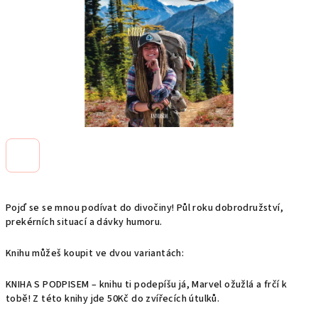
Pojď se se mnou podívat do divočiny! Půl roku dobrodružství,
prekérních situací a dávky humoru.
Knihu můžeš koupit ve dvou variantách:
KNIHA S PODPISEM – knihu ti podepíšu já, Marvel ožužlá a frčí k
tobě! Z této knihy jde 50Kč do zvířecích útulků.