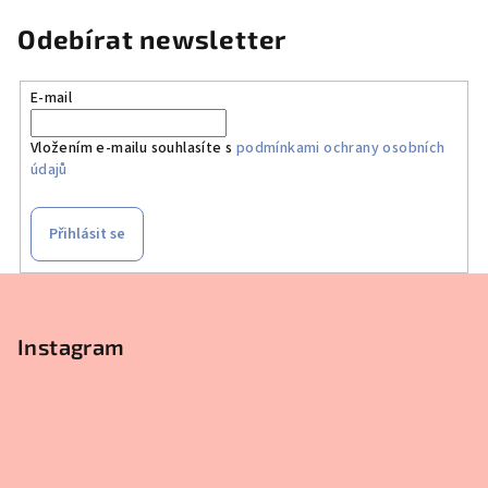
Odebírat newsletter
E-mail
Vložením e-mailu souhlasíte s
podmínkami ochrany osobních
údajů
Přihlásit se
Z
á
p
Instagram
a
t
í