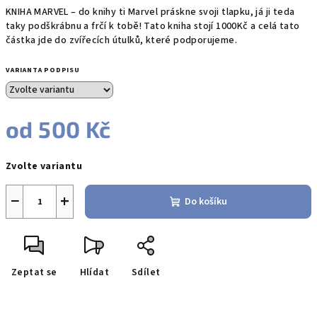
KNIHA MARVEL – do knihy ti Marvel práskne svoji tlapku, já ji teda
taky podškrábnu a frčí k tobě! Tato kniha stojí 1000Kč a celá tato
částka jde do zvířecích útulků, které podporujeme.
VARIANTA PODPISU
od
500 Kč
Měrná
Zvolte variantu
cena:
−
+
Do košíku
Zeptat se
Hlídat
Sdílet