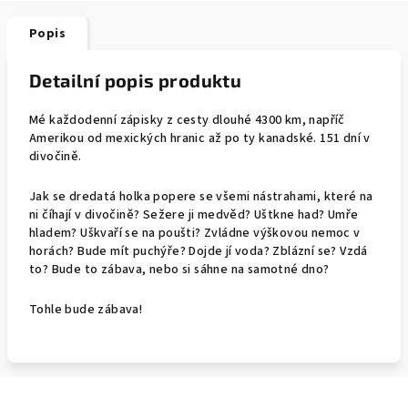
Popis
Detailní popis produktu
Mé každodenní zápisky z cesty dlouhé 4300 km, napříč
Amerikou od mexických hranic až po ty kanadské. 151 dní v
divočině.
Jak se dredatá holka popere se všemi nástrahami, které na
ni číhají v divočině? Sežere ji medvěd? Uštkne had? Umře
hladem? Uškvaří se na poušti? Zvládne výškovou nemoc v
horách? Bude mít puchýře? Dojde jí voda? Zblázní se? Vzdá
to? Bude to zábava, nebo si sáhne na samotné dno?
Tohle bude zábava!